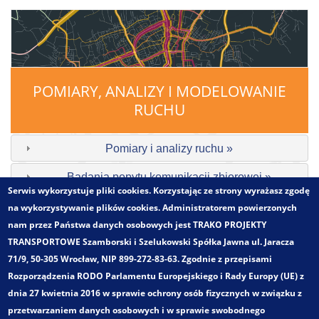
POMIARY, ANALIZY I MODELOWANIE
RUCHU
Pomiary i analizy ruchu »
Badania popytu komunikacji zbiorowej »
Serwis wykorzystuje pliki cookies. Korzystając ze strony wyrażasz zgodę
Badania struktury biletowej »
na wykorzystywanie plików cookies. Administratorem powierzonych
nam przez Państwa danych osobowych jest TRAKO PROJEKTY
Kompleksowe badania ruchu drogowego (badania
TRANSPORTOWE Szamborski i Szelukowski Spółka Jawna ul. Jaracza
ekranowe, kordonowe) »
71/9, 50-305 Wrocław, NIP 899-272-83-63. Zgodnie z przepisami
Rozporządzenia RODO Parlamentu Europejskiego i Rady Europy (UE) z
Badania ankietowe »
dnia 27 kwietnia 2016 w sprawie ochrony osób fizycznych w związku z
Opracowywanie charakterystyk zachowań
przetwarzaniem danych osobowych i w sprawie swobodnego