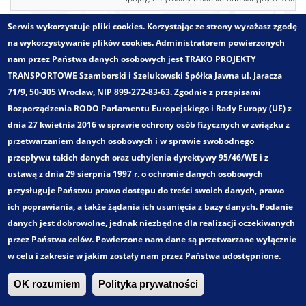
Serwis wykorzystuje pliki cookies. Korzystając ze strony wyrażasz zgodę
Trako. Wszystkie prawa zastrzeżone!
na wykorzystywanie plików cookies. Administratorem powierzonych
nam przez Państwa danych osobowych jest TRAKO PROJEKTY
TRANSPORTOWE Szamborski i Szelukowski Spółka Jawna ul. Jaracza
71/9, 50-305 Wrocław, NIP 899-272-83-63. Zgodnie z przepisami
Rozporządzenia RODO Parlamentu Europejskiego i Rady Europy (UE) z
dnia 27 kwietnia 2016 w sprawie ochrony osób fizycznych w związku z
przetwarzaniem danych osobowych i w sprawie swobodnego
przepływu takich danych oraz uchylenia dyrektywy 95/46/WE i z
ustawą z dnia 29 sierpnia 1997 r. o ochronie danych osobowych
przysługuje Państwu prawo dostępu do treści swoich danych, prawo
ich poprawiania, a także żądania ich usunięcia z bazy danych. Podanie
danych jest dobrowolne, jednak niezbędne dla realizacji oczekiwanych
przez Państwa celów. Powierzone nam dane są przetwarzane wyłącznie
w celu i zakresie w jakim zostały nam przez Państwa udostępnione.
OK rozumiem
Polityka prywatności