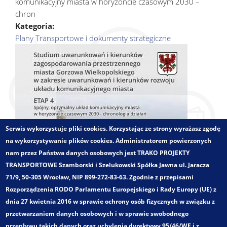
komunikacyjny miasta w horyzoncie czasowym 2030 –
chron
Kategoria:
Plany Transportowe i dokumenty strategiczne
Serwis wykorzystuje pliki cookies. Korzystając ze strony wyrażasz zgodę
na wykorzystywanie plików cookies. Administratorem powierzonych
nam przez Państwa danych osobowych jest TRAKO PROJEKTY
TRANSPORTOWE Szamborski i Szelukowski Spółka Jawna ul. Jaracza
71/9, 50-305 Wrocław, NIP 899-272-83-63. Zgodnie z przepisami
Rozporządzenia RODO Parlamentu Europejskiego i Rady Europy (UE) z
dnia 27 kwietnia 2016 w sprawie ochrony osób fizycznych w związku z
przetwarzaniem danych osobowych i w sprawie swobodnego
przepływu takich danych oraz uchylenia dyrektywy 95/46/WE i z