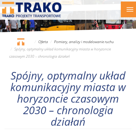
Przejdź
To
do
nav
treści
Oferta
Pomiary, analizy i modelowanie ruchu
Spójny, optymalny układ komunikacyjny miasta w horyzoncie
czasowym 2030 – chronologia działań
Spójny, optymalny układ
komunikacyjny miasta w
horyzoncie czasowym
2030 – chronologia
działań