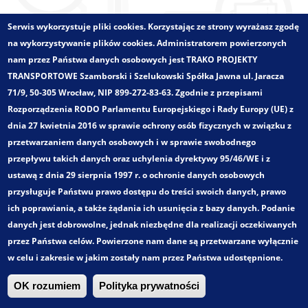
Serwis wykorzystuje pliki cookies. Korzystając ze strony wyrażasz zgodę
Zatwierdź
na wykorzystywanie plików cookies. Administratorem powierzonych
nam przez Państwa danych osobowych jest TRAKO PROJEKTY
TRANSPORTOWE Szamborski i Szelukowski Spółka Jawna ul. Jaracza
Zlecający:
71/9, 50-305 Wrocław, NIP 899-272-83-63. Zgodnie z przepisami
Miejski Zakład Komunikacyjny sp. z o.o. w Opolu
Rozporządzenia RODO Parlamentu Europejskiego i Rady Europy (UE) z
Województwo:
opolskie
dnia 27 kwietnia 2016 w sprawie ochrony osób fizycznych w związku z
Wielkości - zakres:
Obszar miejski
przetwarzaniem danych osobowych i w sprawie swobodnego
Pełny tytuł:
przepływu takich danych oraz uchylenia dyrektywy 95/46/WE i z
Modyfikacja układu komunikacyjnego w Opolu
ustawą z dnia 29 sierpnia 1997 r. o ochronie danych osobowych
Kategoria:
przysługuje Państwu prawo dostępu do treści swoich danych, prawo
Optymalizacje istniejących sieci komunikacyjnych
ich poprawiania, a także żądania ich usunięcia z bazy danych. Podanie
Zakres opracowania:
danych jest dobrowolne, jednak niezbędne dla realizacji oczekiwanych
Optymalizacja oferty przewozowej oraz koncepcje
przez Państwa celów. Powierzone nam dane są przetwarzane wyłącznie
rozwoju sieci komunikacji zbiorowej.
w celu i zakresie w jakim zostały nam przez Państwa udostępnione.
Trako. Wszystkie prawa zastrzeżone!
OK rozumiem
Polityka prywatności