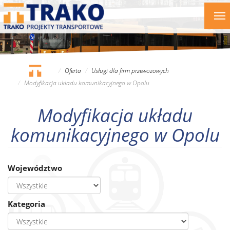
Przejdź
To
do
nav
treści
Oferta
Usługi dla firm przewozowych
Modyfikacja układu komunikacyjnego w Opolu
Modyfikacja układu
komunikacyjnego w Opolu
Województwo
Kategoria