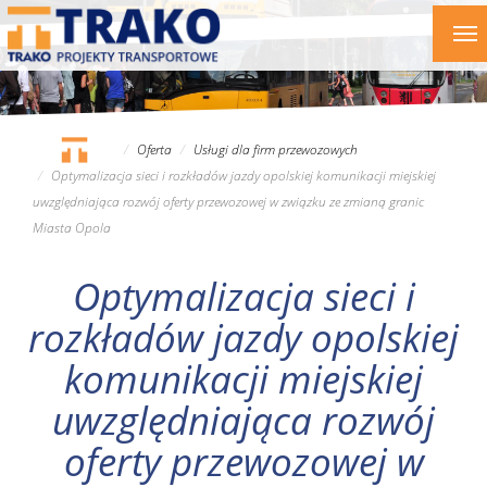
Przejdź
To
do
nav
treści
Oferta
Usługi dla firm przewozowych
Optymalizacja sieci i rozkładów jazdy opolskiej komunikacji miejskiej
uwzględniająca rozwój oferty przewozowej w związku ze zmianą granic
Miasta Opola
Optymalizacja sieci i
rozkładów jazdy opolskiej
komunikacji miejskiej
uwzględniająca rozwój
oferty przewozowej w