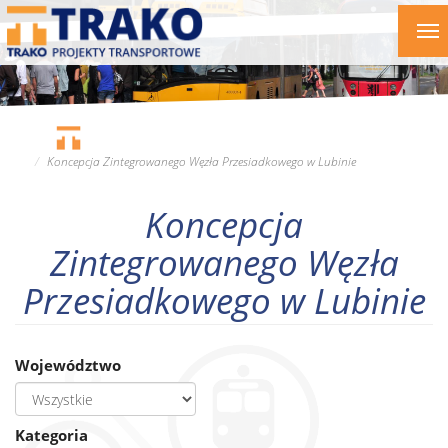
Przejdź
To
do
nav
treści
Koncepcja Zintegrowanego Węzła Przesiadkowego w Lubinie
Koncepcja
Zintegrowanego Węzła
Przesiadkowego w Lubinie
Województwo
Kategoria