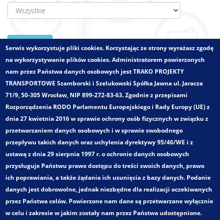
Zatwierdź
Serwis wykorzystuje pliki cookies. Korzystając ze strony wyrażasz zgodę
na wykorzystywanie plików cookies. Administratorem powierzonych
nam przez Państwa danych osobowych jest TRAKO PROJEKTY
TRANSPORTOWE Szamborski i Szelukowski Spółka Jawna ul. Jaracza
Zlecający:
„BARD” Badania i Analizy Ruchu Drogowego
71/9, 50-305 Wrocław, NIP 899-272-83-63. Zgodnie z przepisami
Województwo:
dolnośląskie
Rozporządzenia RODO Parlamentu Europejskiego i Rady Europy (UE) z
Wielkości - zakres:
Obszar miejski
dnia 27 kwietnia 2016 w sprawie ochrony osób fizycznych w związku z
Pełny tytuł:
przetwarzaniem danych osobowych i w sprawie swobodnego
„Koncepcja Zintegrowanego Węzła Przesiadkowego w
przepływu takich danych oraz uchylenia dyrektywy 95/46/WE i z
Lubinie”
ustawą z dnia 29 sierpnia 1997 r. o ochronie danych osobowych
Kategoria:
przysługuje Państwu prawo dostępu do treści swoich danych, prawo
Koncepcje rozwoju transportu zbiorowego
ich poprawiania, a także żądania ich usunięcia z bazy danych. Podanie
Zakres opracowania:
danych jest dobrowolne, jednak niezbędne dla realizacji oczekiwanych
Optymalizacja oferty przewozowej oraz koncepcje
przez Państwa celów. Powierzone nam dane są przetwarzane wyłącznie
rozwoju sieci komunikacji zbiorowej.
w celu i zakresie w jakim zostały nam przez Państwa udostępnione.
Identyfikacja więźby ruchu pasażerskiego