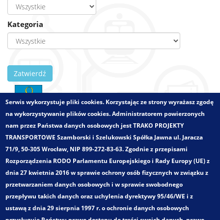
Kategoria
Zatwierdź
Serwis wykorzystuje pliki cookies. Korzystając ze strony wyrażasz zgodę
na wykorzystywanie plików cookies. Administratorem powierzonych
Zlecający:
Miasto Tychy
nam przez Państwa danych osobowych jest TRAKO PROJEKTY
Województwo:
śląskie
TRANSPORTOWE Szamborski i Szelukowski Spółka Jawna ul. Jaracza
Wielkości - zakres:
Obszar miejski
71/9, 50-305 Wrocław, NIP 899-272-83-63. Zgodnie z przepisami
Pełny tytuł:
Rozporządzenia RODO Parlamentu Europejskiego i Rady Europy (UE) z
Studium zmiany układu komunikacji zbiorowej w Tychach
dnia 27 kwietnia 2016 w sprawie ochrony osób fizycznych w związku z
w powiązaniu z Szybką Koleją Regionalną
przetwarzaniem danych osobowych i w sprawie swobodnego
Kategoria:
przepływu takich danych oraz uchylenia dyrektywy 95/46/WE i z
Koncepcje rozwoju transportu zbiorowego
ustawą z dnia 29 sierpnia 1997 r. o ochronie danych osobowych
Badania ruchu i marketingowe
przysługuje Państwu prawo dostępu do treści swoich danych, prawo