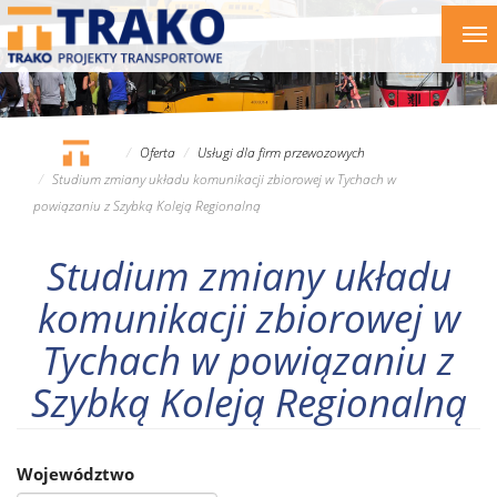
Przejdź
To
do
nav
treści
Oferta
Usługi dla firm przewozowych
Studium zmiany układu komunikacji zbiorowej w Tychach w
powiązaniu z Szybką Koleją Regionalną
Studium zmiany układu
komunikacji zbiorowej w
Tychach w powiązaniu z
Szybką Koleją Regionalną
Województwo