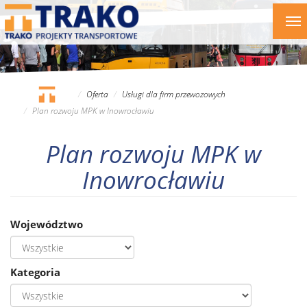
Przejdź
To
do
nav
treści
Oferta
Usługi dla firm przewozowych
Plan rozwoju MPK w Inowrocławiu
Plan rozwoju MPK w
Inowrocławiu
Województwo
Kategoria