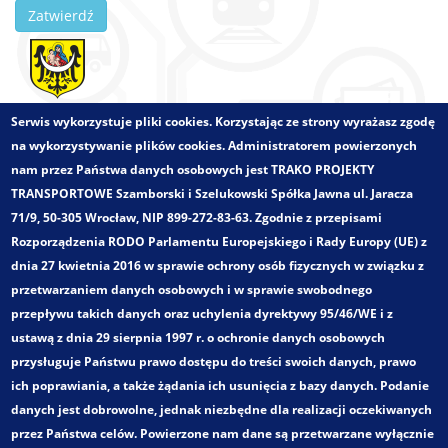
Zatwierdź
Zlecający:
Miasto Lubin
Serwis wykorzystuje pliki cookies. Korzystając ze strony wyrażasz zgodę
Województwo:
dolnośląskie
na wykorzystywanie plików cookies. Administratorem powierzonych
Wielkości - zakres:
Obszar powiatowy
nam przez Państwa danych osobowych jest TRAKO PROJEKTY
Pełny tytuł:
TRANSPORTOWE Szamborski i Szelukowski Spółka Jawna ul. Jaracza
„Wspieranie zarządzania na szczeblu europejskim oraz
71/9, 50-305 Wrocław, NIP 899-272-83-63. Zgodnie z przepisami
przy realizacji działań regionalnych w ramach projektu
Rozporządzenia RODO Parlamentu Europejskiego i Rady Europy (UE) z
INTER-Regio-Rail: Usuwanie barier w regionalnym
dnia 27 kwietnia 2016 w sprawie ochrony osób fizycznych w związku z
kolejowym transporcie pasażerskim- projekt regionalny
przetwarzaniem danych osobowych i w sprawie swobodnego
JEDEN BILET- JEDNA TARYFA”
przepływu takich danych oraz uchylenia dyrektywy 95/46/WE i z
Kategoria:
ustawą z dnia 29 sierpnia 1997 r. o ochronie danych osobowych
Systemy taryfowo-biletowe
przysługuje Państwu prawo dostępu do treści swoich danych, prawo
Zakres opracowania:
ich poprawiania, a także żądania ich usunięcia z bazy danych. Podanie
Tworzenie systemów transportu metropolitalnego i
danych jest dobrowolne, jednak niezbędne dla realizacji oczekiwanych
aglomeracyjnego
przez Państwa celów. Powierzone nam dane są przetwarzane wyłącznie
Projektowanie zintegrowanych taryf aglomeracyjnych –