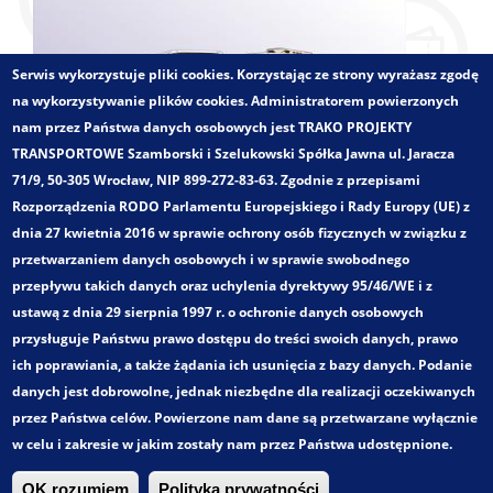
Serwis wykorzystuje pliki cookies. Korzystając ze strony wyrażasz zgodę
na wykorzystywanie plików cookies. Administratorem powierzonych
nam przez Państwa danych osobowych jest TRAKO PROJEKTY
TRANSPORTOWE Szamborski i Szelukowski Spółka Jawna ul. Jaracza
71/9, 50-305 Wrocław, NIP 899-272-83-63. Zgodnie z przepisami
Rozporządzenia RODO Parlamentu Europejskiego i Rady Europy (UE) z
dnia 27 kwietnia 2016 w sprawie ochrony osób fizycznych w związku z
przetwarzaniem danych osobowych i w sprawie swobodnego
przepływu takich danych oraz uchylenia dyrektywy 95/46/WE i z
ustawą z dnia 29 sierpnia 1997 r. o ochronie danych osobowych
przysługuje Państwu prawo dostępu do treści swoich danych, prawo
ich poprawiania, a także żądania ich usunięcia z bazy danych. Podanie
danych jest dobrowolne, jednak niezbędne dla realizacji oczekiwanych
Zakres opracowania:
przez Państwa celów. Powierzone nam dane są przetwarzane wyłącznie
Tworzenie systemów transportu metropolitalnego i
w celu i zakresie w jakim zostały nam przez Państwa udostępnione.
aglomeracyjnego
OK rozumiem
Polityka prywatności