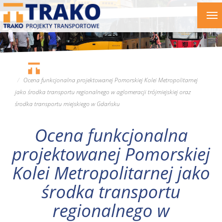
Przejdź
To
do
nav
treści
Ocena funkcjonalna projektowanej Pomorskiej Kolei Metropolitarnej
jako środka transportu regionalnego w aglomeracji trójmiejskiej oraz
środka transportu miejskiego w Gdańsku
Ocena funkcjonalna
projektowanej Pomorskiej
Kolei Metropolitarnej jako
środka transportu
regionalnego w