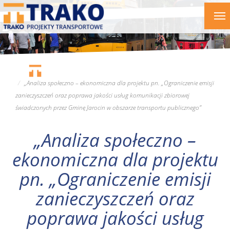
Przejdź
To
do
nav
treści
„Analiza społeczno – ekonomiczna dla projektu pn. „Ograniczenie emisji
zanieczyszczeń oraz poprawa jakości usług komunikacji zbiorowej
świadczonych przez Gminę Jarocin w obszarze transportu publicznego”
„Analiza społeczno –
ekonomiczna dla projektu
pn. „Ograniczenie emisji
zanieczyszczeń oraz
poprawa jakości usług