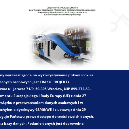
trony wyrażasz zgodę na wykorzystywanie plików cookies.
 danych osobowych jest TRAKO PROJEKTY
a ul. Jaracza 71/9, 50-305 Wrocław, NIP 899-272-83-
mentu Europejskiego i Rady Europy (UE) z dnia 27
Zakres opracowania:
 związku z przetwarzaniem danych osobowych i w
Diagnoza i ocena systemów komunikacyjnych
chylenia dyrektywy 95/46/WE i z ustawą z dnia 29
Tworzenie systemów transportu metropolitalnego i aglome
ługuje Państwu prawo dostępu do treści swoich danych,
a z bazy danych. Podanie danych jest dobrowolne,