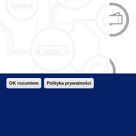
OK rozumiem
Polityka prywatności
racyjnego