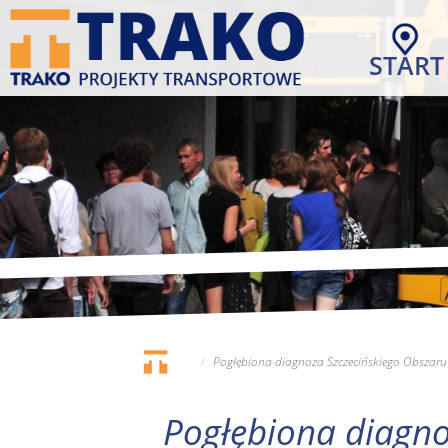
Przejdź
do
START
treści
Pogłębiona diagnoza Szczecińskiego Obszaru 
Pogłębiona diagno