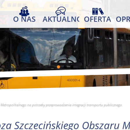
O NAS
AKTUALNOŚCI
OFERTA
OP
Metropolitalnego na potrzeby przeprowadzenia integracji transportu publicznego
za Szczecińskiego Obszaru M