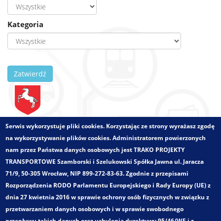
Kategoria
Zatwierdź
Zlecający:
Progress Consulting
Serwis wykorzystuje pliki cookies. Korzystając ze strony wyrażasz zgodę
Województwo:
wielkopolskie
na wykorzystywanie plików cookies. Administratorem powierzonych
Wielkości - zakres:
Obszar miejski
nam przez Państwa danych osobowych jest TRAKO PROJEKTY
Pełny tytuł:
TRANSPORTOWE Szamborski i Szelukowski Spółka Jawna ul. Jaracza
„Szczegółowa prognoza ruchu wraz z pomiarami ruchu i
71/9, 50-305 Wrocław, NIP 899-272-83-63. Zgodnie z przepisami
analizą przepustowości i mocy przewozowych dla
Rozporządzenia RODO Parlamentu Europejskiego i Rady Europy (UE) z
inwestycji polegającej na rozbudowie skrzyżowania DK nr
dnia 27 kwietnia 2016 w sprawie ochrony osób fizycznych w związku z
72 i 92 w Koninie p.n. „Rozbudowa skrzyżowania ulicy
przetwarzaniem danych osobowych i w sprawie swobodnego
Warszawskiej z ulicą Kolską w Koninie”.
przepływu takich danych oraz uchylenia dyrektywy 95/46/WE i z