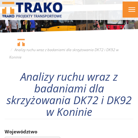
Przejdź
To
do
nav
treści
Analizy ruchu wraz z badaniami dla skrzyżowania DK72 i DK92 w
Koninie
Analizy ruchu wraz z
badaniami dla
skrzyżowania DK72 i DK92
w Koninie
Województwo