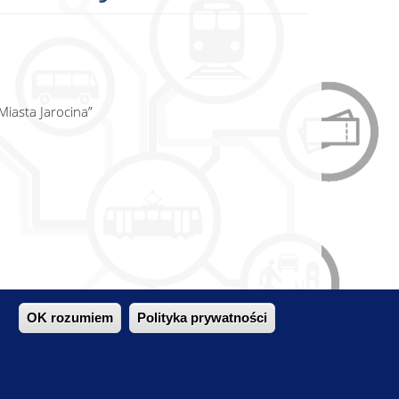
Miasta Jarocina”
 oraz struktury pasażerskiej
OK rozumiem
Polityka prywatności
rojektów transportowych