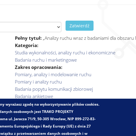
Zatwierdź
Pełny tytuł:
„Analizy ruchu wraz z badaniami dla obszaru 
Kategoria:
Studia wykonalności, analizy ruchu i ekonomiczne
Badania ruchu i marketingowe
Zakres opracowania:
Pomiary, analizy i modelowanie ruchu
Pomiary i analizy ruchu
Badania popytu komunikacji zbiorowej
Badania ankietowe
Badania i analizy napełnień środków transportu zbiorowego
trony wyrażasz zgodę na wykorzystywanie plików cookies.
Analizy marketingowe oraz analizy kosztów i korzyści dla p
 danych osobowych jest TRAKO PROJEKTY
a ul. Jaracza 71/9, 50-305 Wrocław, NIP 899-272-83-
mentu Europejskiego i Rady Europy (UE) z dnia 27
 związku z przetwarzaniem danych osobowych i w
Trako. Wszystkie prawa zastrzeżone!