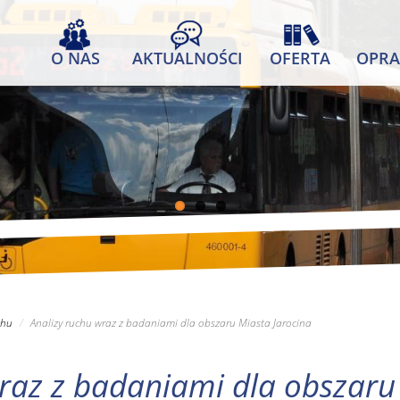
O NAS
AKTUALNOŚCI
OFERTA
OPRA
chu
Analizy ruchu wraz z badaniami dla obszaru Miasta Jarocina
raz z badaniami dla obszaru