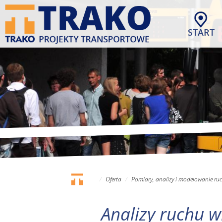
Przejdź
do
treści
START
Oferta
Pomiary, analizy i modelowanie ru
Analizy ruchu w