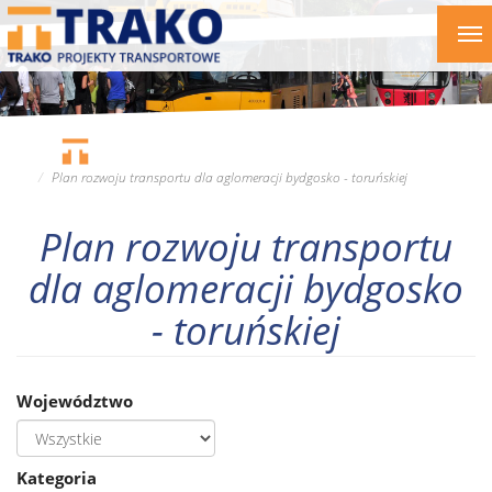
Przejdź
To
do
nav
treści
Plan rozwoju transportu dla aglomeracji bydgosko - toruńskiej
Plan rozwoju transportu
dla aglomeracji bydgosko
- toruńskiej
Województwo
Kategoria