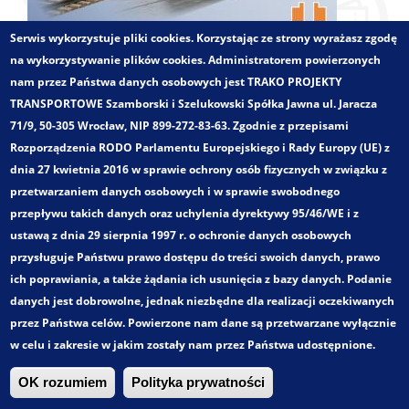
Serwis wykorzystuje pliki cookies. Korzystając ze strony wyrażasz zgodę
Zakres opracowania:
na wykorzystywanie plików cookies. Administratorem powierzonych
Badania ankietowe
nam przez Państwa danych osobowych jest TRAKO PROJEKTY
Opracowywanie charakterystyk zachowań
TRANSPORTOWE Szamborski i Szelukowski Spółka Jawna ul. Jaracza
komunikacyjnych
71/9, 50-305 Wrocław, NIP 899-272-83-63. Zgodnie z przepisami
Wyznaczanie rentowności przewozów pasażerskich oraz
Rozporządzenia RODO Parlamentu Europejskiego i Rady Europy (UE) z
analizy sytuacji eksploatacyjno - ekonomicznej komunikacji
dnia 27 kwietnia 2016 w sprawie ochrony osób fizycznych w związku z
miejskiej
przetwarzaniem danych osobowych i w sprawie swobodnego
Plany rozwoju publicznego transportu zbiorowego (Plany
przepływu takich danych oraz uchylenia dyrektywy 95/46/WE i z
Transportowe)
ustawą z dnia 29 sierpnia 1997 r. o ochronie danych osobowych
Analizy sytuacji rynkowej w Publicznym Transporcie
przysługuje Państwu prawo dostępu do treści swoich danych, prawo
Zbiorowym
ich poprawiania, a także żądania ich usunięcia z bazy danych. Podanie
Koncepcje rozwoju systemu transportowego w tym z
danych jest dobrowolne, jednak niezbędne dla realizacji oczekiwanych
planowaniem sieci transportowej
przez Państwa celów. Powierzone nam dane są przetwarzane wyłącznie
Projektowanie zintegrowanych taryf aglomeracyjnych –
w celu i zakresie w jakim zostały nam przez Państwa udostępnione.
wspólny bilet
OK rozumiem
Polityka prywatności
Trako. Wszystkie prawa zastrzeżone!