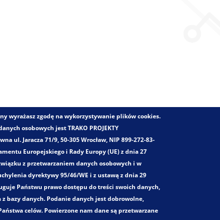
trony wyrażasz zgodę na wykorzystywanie plików cookies.
 danych osobowych jest TRAKO PROJEKTY
a ul. Jaracza 71/9, 50-305 Wrocław, NIP 899-272-83-
mentu Europejskiego i Rady Europy (UE) z dnia 27
Zakres opracowania:
 związku z przetwarzaniem danych osobowych i w
Koncepcje rozwoju systemu transportowego w tym z planow
chylenia dyrektywy 95/46/WE i z ustawą z dnia 29
Doradztwo strategiczne
ługuje Państwu prawo dostępu do treści swoich danych,
a z bazy danych. Podanie danych jest dobrowolne,
z Państwa celów. Powierzone nam dane są przetwarzane
Trako. Wszystkie prawa zastrzeżone!