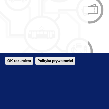
OK rozumiem
Polityka prywatności
aniem sieci transportowej