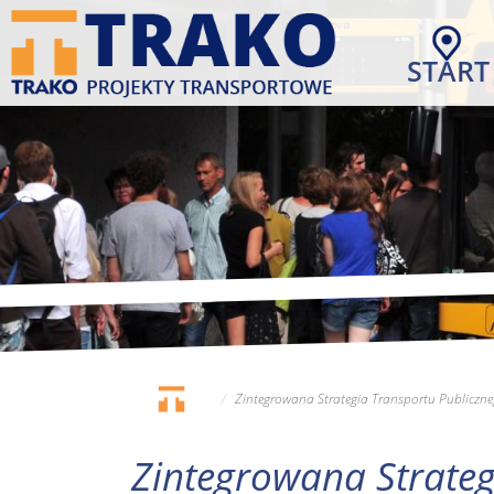
Przejdź
do
START
treści
Zintegrowana Strategia Transportu Publiczn
Zintegrowana Strateg