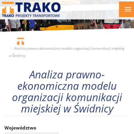
Przejdź
To
do
nav
treści
Analiza prawno-ekonomiczna modelu organizacji komunikacji miejskiej
w Świdnicy
Analiza prawno-
ekonomiczna modelu
organizacji komunikacji
miejskiej w Świdnicy
Województwo