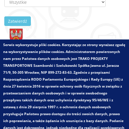
Zatwierdź
Serwis wykorzystuje pliki cookies. Korzystając ze strony wyrażasz zgodę
Zlecający:
Powiat Pilski
na wykorzystywanie plików cookies. Administratorem powierzonych
Województwo:
wielkopolskie
nam przez Państwa danych osobowych jest TRAKO PROJEKTY
Wielkości - zakres:
Obszar powiatowy
TRANSPORTOWE Szamborski i Szelukowski Spółka Jawna ul. Jaracza
Pełny tytuł:
71/9, 50-305 Wrocław, NIP 899-272-83-63. Zgodnie z przepisami
Plan zrównoważonego rozwoju publicznego transportu
Rozporządzenia RODO Parlamentu Europejskiego i Rady Europy (UE) z
zbiorowego dla Powiatu Pilskiego
dnia 27 kwietnia 2016 w sprawie ochrony osób fizycznych w związku z
Kategoria:
przetwarzaniem danych osobowych i w sprawie swobodnego
Plany Transportowe i dokumenty strategiczne
przepływu takich danych oraz uchylenia dyrektywy 95/46/WE i z
Zakres opracowania:
ustawą z dnia 29 sierpnia 1997 r. o ochronie danych osobowych
Plany rozwoju publicznego transportu zbiorowego (Plany
przysługuje Państwu prawo dostępu do treści swoich danych, prawo
Transportowe)
ich poprawiania, a także żądania ich usunięcia z bazy danych. Podanie
Analizy sytuacji rynkowej w Publicznym Transporcie
danych jest dobrowolne, jednak niezbędne dla realizacji oczekiwanych