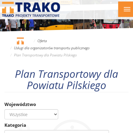
Przejdź
To
do
nav
treści
Oferta
Usługi dla organizatorów transportu publicznego
Plan Transportowy dla Powiatu Pilskiego
Plan Transportowy dla
Powiatu Pilskiego
Województwo
Kategoria