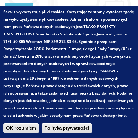
Zatwierdź
Serwis wykorzystuje pliki cookies. Korzystając ze strony wyrażasz zgodę
na wykorzystywanie plików cookies. Administratorem powierzonych
nam przez Państwa danych osobowych jest TRAKO PROJEKTY
TRANSPORTOWE Szamborski i Szelukowski Spółka Jawna ul. Jaracza
Zlecający:
Powiat Oławski
71/9, 50-305 Wrocław, NIP 899-272-83-63. Zgodnie z przepisami
Województwo:
dolnośląskie
Rozporządzenia RODO Parlamentu Europejskiego i Rady Europy (UE) z
Wielkości - zakres:
Obszar powiatowy
dnia 27 kwietnia 2016 w sprawie ochrony osób fizycznych w związku z
Pełny tytuł:
przetwarzaniem danych osobowych i w sprawie swobodnego
Plan zrównoważonego rozwoju publicznego transportu
przepływu takich danych oraz uchylenia dyrektywy 95/46/WE i z
zbiorowego dla Powiatu Oławskiego
ustawą z dnia 29 sierpnia 1997 r. o ochronie danych osobowych
Kategoria:
przysługuje Państwu prawo dostępu do treści swoich danych, prawo
Plany Transportowe i dokumenty strategiczne
ich poprawiania, a także żądania ich usunięcia z bazy danych. Podanie
danych jest dobrowolne, jednak niezbędne dla realizacji oczekiwanych
Trako. Wszystkie prawa zastrzeżone!
przez Państwa celów. Powierzone nam dane są przetwarzane wyłącznie
w celu i zakresie w jakim zostały nam przez Państwa udostępnione.
OK rozumiem
Polityka prywatności