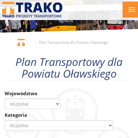
Przejdź
To
do
nav
treści
Plan Transportowy dla Powiatu Oławskiego
Plan Transportowy dla
Powiatu Oławskiego
Województwo
Kategoria