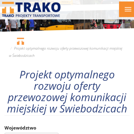
Przejdź
To
do
nav
treści
Projekt optymalnego rozwoju oferty przewozowej komunikacji miejskiej
w Świebodzicach
Projekt optymalnego
rozwoju oferty
przewozowej komunikacji
miejskiej w Świebodzicach
Województwo