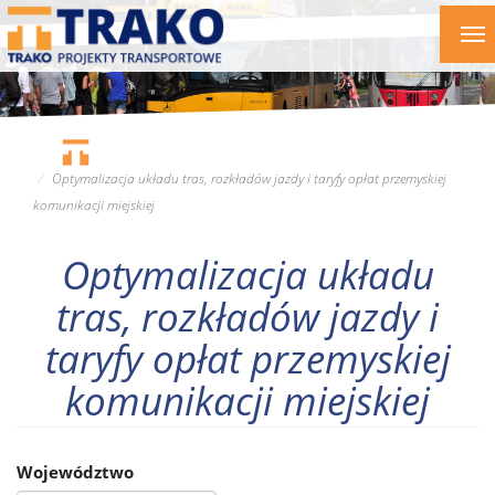
Przejdź
To
do
nav
treści
Optymalizacja układu tras, rozkładów jazdy i taryfy opłat przemyskiej
komunikacji miejskiej
Optymalizacja układu
tras, rozkładów jazdy i
taryfy opłat przemyskiej
komunikacji miejskiej
Województwo