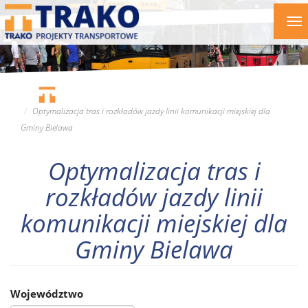
Przejdź
To
do
nav
treści
Optymalizacja tras i rozkładów jazdy linii komunikacji miejskiej dla
Gminy Bielawa
Optymalizacja tras i
rozkładów jazdy linii
komunikacji miejskiej dla
Gminy Bielawa
Województwo