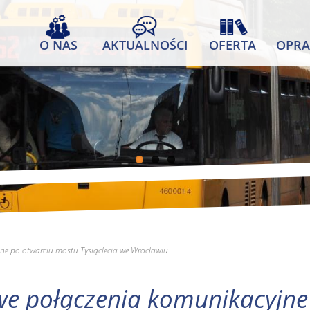
O NAS
AKTUALNOŚCI
OFERTA
OPRA
jne po otwarciu mostu Tysiąclecia we Wrocławiu
owe połączenia komunikacyjn