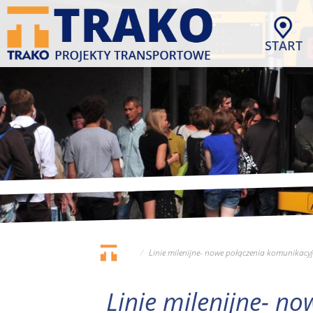
Przejdź
do
treści
START
Linie milenijne- nowe połączenia komunikacy
Linie milenijne- n