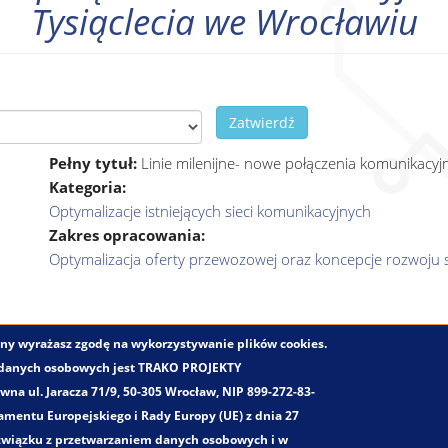
Tysiąclecia we Wrocławiu
Zatwierdź
Pełny tytuł:
Linie milenijne- nowe połączenia komunikacyj
Kategoria:
Optymalizacje istniejących sieci komunikacyjnych
Zakres opracowania:
Optymalizacja oferty przewozowej oraz koncepcje rozwoju s
trony wyrażasz zgodę na wykorzystywanie plików cookies.
Trako. Wszystkie prawa zastrzeżone!
 danych osobowych jest TRAKO PROJEKTY
a ul. Jaracza 71/9, 50-305 Wrocław, NIP 899-272-83-
mentu Europejskiego i Rady Europy (UE) z dnia 27
 związku z przetwarzaniem danych osobowych i w