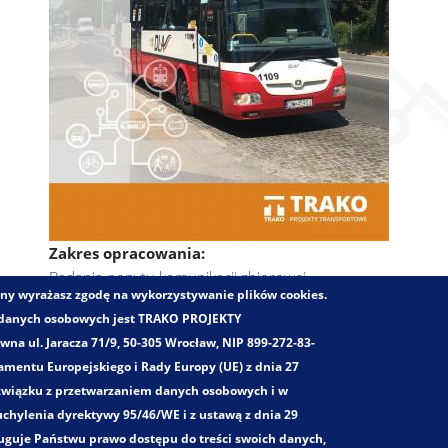
Zakres opracowania:
Badania popytu komunikacji zbiorowej
trony wyrażasz zgodę na wykorzystywanie plików cookies.
Badania ankietowe
 danych osobowych jest TRAKO PROJEKTY
Opracowywanie charakterystyk zachowań komunikacyjnych
a ul. Jaracza 71/9, 50-305 Wrocław, NIP 899-272-83-
Optymalizacja oferty przewozowej oraz koncepcje rozwoju s
mentu Europejskiego i Rady Europy (UE) z dnia 27
Diagnoza i ocena systemów komunikacyjnych
 związku z przetwarzaniem danych osobowych i w
Badania i analizy napełnień środków transportu zbiorowego
chylenia dyrektywy 95/46/WE i z ustawą z dnia 29
Projektowanie zintegrowanych taryf aglomeracyjnych – wspó
ługuje Państwu prawo dostępu do treści swoich danych,