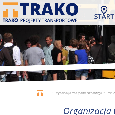
Przejdź
do
START
treści
Organizacja transportu zbiorowego w Gminie 
Organizacja 