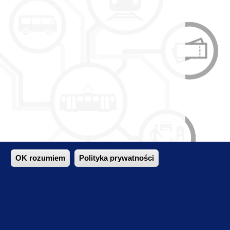
OK rozumiem
Polityka prywatności
ieci komunikacji zbiorowej.
 oraz struktury pasażerskiej
lny bilet