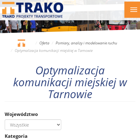
Przejdź
To
do
nav
treści
Oferta
Pomiary, analizy i modelowanie ruchu
Optymalizacja komunikacji miejskiej w Tarnowie
Optymalizacja
komunikacji miejskiej w
Tarnowie
Województwo
Kategoria