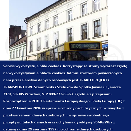
Serwis wykorzystuje pliki cookies. Korzystając ze strony wyrażasz zgodę
na wykorzystywanie plików cookies. Administratorem powierzonych
nam przez Państwa danych osobowych jest TRAKO PROJEKTY
TRANSPORTOWE Szamborski i Szelukowski Spółka Jawna ul. Jaracza
71/9, 50-305 Wrocław, NIP 899-272-83-63. Zgodnie z przepisami
Rozporządzenia RODO Parlamentu Europejskiego i Rady Europy (UE) z
dnia 27 kwietnia 2016 w sprawie ochrony osób fizycznych w związku z
przetwarzaniem danych osobowych i w sprawie swobodnego
Zakres opracowania:
przepływu takich danych oraz uchylenia dyrektywy 95/46/WE i z
Badania popytu komunikacji zbiorowej
ustawą z dnia 29 sierpnia 1997 r. o ochronie danych osobowych