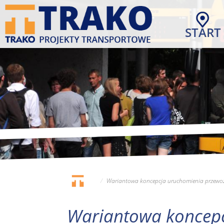
Przejdź
do
START
treści
Wariantowa koncepcja uruchomienia przewoz
Wariantowa koncepc