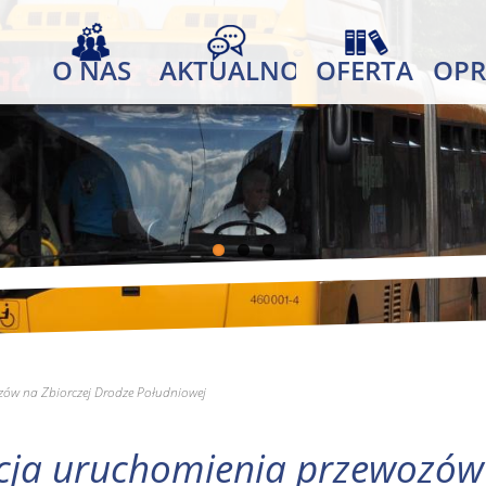
O NAS
AKTUALNOŚCI
OFERTA
OPR
ów na Zbiorczej Drodze Południowej
ja uruchomienia przewozów 