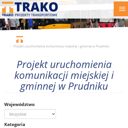
Przejdź
To
do
nav
treści
Projekt uruchomienia komunikacji miejskiej i gminnej w Prudniku
Projekt uruchomienia
komunikacji miejskiej i
gminnej w Prudniku
Województwo
Kategoria