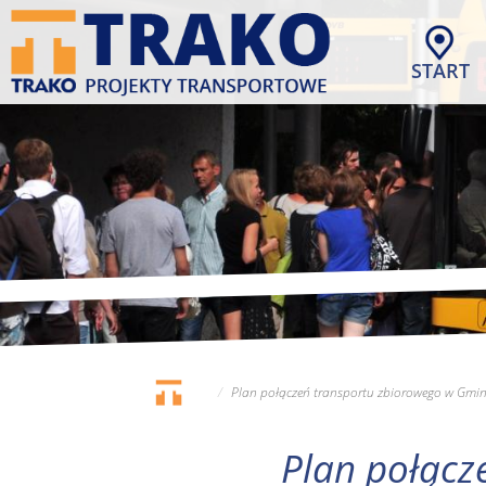
Przejdź
do
treści
START
Plan połączeń transportu zbiorowego w Gmin
Plan połącz