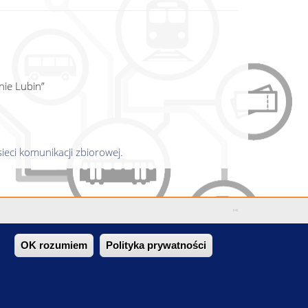
nie Lubin”
ieci komunikacji zbiorowej.
OK rozumiem
Polityka prywatności