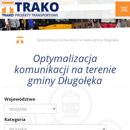
Przejdź
To
do
nav
treści
Optymalizacja komunikacji na terenie gminy Długołęka
Optymalizacja
komunikacji na terenie
gminy Długołęka
Województwo
Kategoria