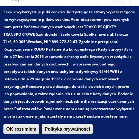
Serwis wykorzystuje pliki cookies. Korzystając ze strony wyrażasz zgodę
Zatwierdź
na wykorzystywanie plików cookies. Administratorem powierzonych
nam przez Państwa danych osobowych jest TRAKO PROJEKTY
TRANSPORTOWE Szamborski i Szelukowski Spółka Jawna ul. Jaracza
71/9, 50-305 Wrocław, NIP 899-272-83-63. Zgodnie z przepisami
Zlecający:
Gmina Długołęka
Rozporządzenia RODO Parlamentu Europejskiego i Rady Europy (UE) z
Województwo:
dolnośląskie
dnia 27 kwietnia 2016 w sprawie ochrony osób fizycznych w związku z
Wielkości - zakres:
Obszar gminny
przetwarzaniem danych osobowych i w sprawie swobodnego
Pełny tytuł:
przepływu takich danych oraz uchylenia dyrektywy 95/46/WE i z
Plan połączeń Transportu Zbiorowego w Gminie
ustawą z dnia 29 sierpnia 1997 r. o ochronie danych osobowych
Długołęka. Optymalizacja systemu transportu zbiorowego
przysługuje Państwu prawo dostępu do treści swoich danych, prawo
na terenie gminy Długołęka.
ich poprawiania, a także żądania ich usunięcia z bazy danych. Podanie
Kategoria:
danych jest dobrowolne, jednak niezbędne dla realizacji oczekiwanych
Koncepcje rozwoju transportu zbiorowego
przez Państwa celów. Powierzone nam dane są przetwarzane wyłącznie
w celu i zakresie w jakim zostały nam przez Państwa udostępnione.
Trako. Wszystkie prawa zastrzeżone!
OK rozumiem
Polityka prywatności