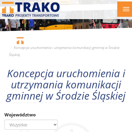
Przejdź
To
do
nav
treści
Koncepcja uruchomienia i utrzymania komunikacji gminnej w Środzie
Śląskiej
Koncepcja uruchomienia i
utrzymania komunikacji
gminnej w Środzie Śląskiej
Województwo