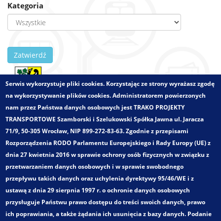
Kategoria
Zatwierdź
Serwis wykorzystuje pliki cookies. Korzystając ze strony wyrażasz zgodę
na wykorzystywanie plików cookies. Administratorem powierzonych
Zlecający:
Gmina Miasto Środa Śląska
nam przez Państwa danych osobowych jest TRAKO PROJEKTY
Województwo:
dolnośląskie
TRANSPORTOWE Szamborski i Szelukowski Spółka Jawna ul. Jaracza
Wielkości - zakres:
Obszar gminny
71/9, 50-305 Wrocław, NIP 899-272-83-63. Zgodnie z przepisami
Pełny tytuł:
Rozporządzenia RODO Parlamentu Europejskiego i Rady Europy (UE) z
Koncepcja uruchomienia i utrzymania komunikacji
dnia 27 kwietnia 2016 w sprawie ochrony osób fizycznych w związku z
gminnej w Środzie Śląskiej
przetwarzaniem danych osobowych i w sprawie swobodnego
Kategoria:
przepływu takich danych oraz uchylenia dyrektywy 95/46/WE i z
Koncepcje rozwoju transportu zbiorowego
ustawą z dnia 29 sierpnia 1997 r. o ochronie danych osobowych
Zakres opracowania:
przysługuje Państwu prawo dostępu do treści swoich danych, prawo
Opracowywanie charakterystyk zachowań
ich poprawiania, a także żądania ich usunięcia z bazy danych. Podanie
komunikacyjnych