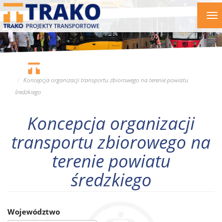
Przejdź
To
do
nav
treści
Koncepcja organizacji transportu zbiorowego na terenie powiatu
średzkiego
Koncepcja organizacji
transportu zbiorowego na
terenie powiatu
średzkiego
Województwo