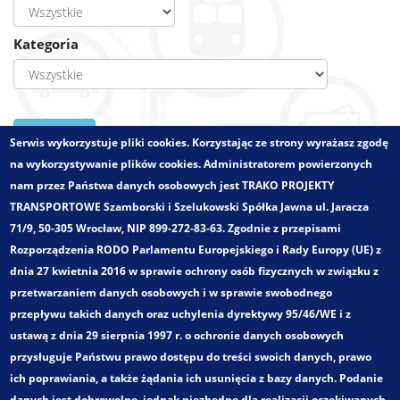
Kategoria
Zatwierdź
Serwis wykorzystuje pliki cookies. Korzystając ze strony wyrażasz zgodę
na wykorzystywanie plików cookies. Administratorem powierzonych
nam przez Państwa danych osobowych jest TRAKO PROJEKTY
TRANSPORTOWE Szamborski i Szelukowski Spółka Jawna ul. Jaracza
Zlecający:
Powiat Średzki
71/9, 50-305 Wrocław, NIP 899-272-83-63. Zgodnie z przepisami
Województwo:
dolnośląskie
Rozporządzenia RODO Parlamentu Europejskiego i Rady Europy (UE) z
Wielkości - zakres:
Obszar gminny
dnia 27 kwietnia 2016 w sprawie ochrony osób fizycznych w związku z
Obszar powiatowy
przetwarzaniem danych osobowych i w sprawie swobodnego
Pełny tytuł:
przepływu takich danych oraz uchylenia dyrektywy 95/46/WE i z
Koncepcja organizacji transportu zbiorowego na terenie
ustawą z dnia 29 sierpnia 1997 r. o ochronie danych osobowych
powiatu średzkiego
przysługuje Państwu prawo dostępu do treści swoich danych, prawo
Kategoria:
ich poprawiania, a także żądania ich usunięcia z bazy danych. Podanie
Koncepcje rozwoju transportu zbiorowego
danych jest dobrowolne, jednak niezbędne dla realizacji oczekiwanych