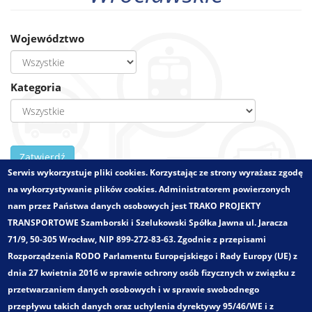
Województwo
Kategoria
Zatwierdź
Serwis wykorzystuje pliki cookies. Korzystając ze strony wyrażasz zgodę
Zlecający:
Vantage Development
na wykorzystywanie plików cookies. Administratorem powierzonych
Województwo:
dolnośląskie
nam przez Państwa danych osobowych jest TRAKO PROJEKTY
Wielkości - zakres:
Obszar miejski
TRANSPORTOWE Szamborski i Szelukowski Spółka Jawna ul. Jaracza
Pełny tytuł:
71/9, 50-305 Wrocław, NIP 899-272-83-63. Zgodnie z przepisami
Koncepcja obsługi publicznym transportem zbiorowym
Rozporządzenia RODO Parlamentu Europejskiego i Rady Europy (UE) z
północnych osiedli Wrocławia oraz osiedla Promenady
dnia 27 kwietnia 2016 w sprawie ochrony osób fizycznych w związku z
Wrocławskie
przetwarzaniem danych osobowych i w sprawie swobodnego
Kategoria:
przepływu takich danych oraz uchylenia dyrektywy 95/46/WE i z