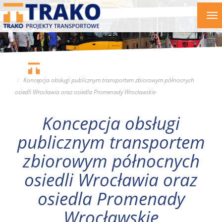
Przejdź
To
do
nav
treści
Koncepcja obsługi publicznym transportem zbiorowym północnych
osiedli Wrocławia oraz osiedla Promenady Wrocławskie
Koncepcja obsługi
publicznym transportem
zbiorowym północnych
osiedli Wrocławia oraz
osiedla Promenady
Wrocławskie