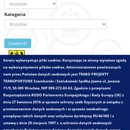
Kategoria
Zatwierdź
Serwis wykorzystuje pliki cookies. Korzystając ze strony wyrażasz zgodę
na wykorzystywanie plików cookies. Administratorem powierzonych
Zlecający:
Miasto Lubin
nam przez Państwa danych osobowych jest TRAKO PROJEKTY
Województwo:
dolnośląskie
TRANSPORTOWE Szamborski i Szelukowski Spółka Jawna ul. Jaracza
Wielkości - zakres:
Obszar miejski
71/9, 50-305 Wrocław, NIP 899-272-83-63. Zgodnie z przepisami
Pełny tytuł:
Rozporządzenia RODO Parlamentu Europejskiego i Rady Europy (UE) z
„Analiza funkcjonowania komunikacji miejskiej w Lubinie
dnia 27 kwietnia 2016 w sprawie ochrony osób fizycznych w związku z
oraz propozycje jej usprawnień”
przetwarzaniem danych osobowych i w sprawie swobodnego
Kategoria:
przepływu takich danych oraz uchylenia dyrektywy 95/46/WE i z
Koncepcje rozwoju transportu zbiorowego
ustawą z dnia 29 sierpnia 1997 r. o ochronie danych osobowych
Zakres opracowania:
przysługuje Państwu prawo dostępu do treści swoich danych, prawo