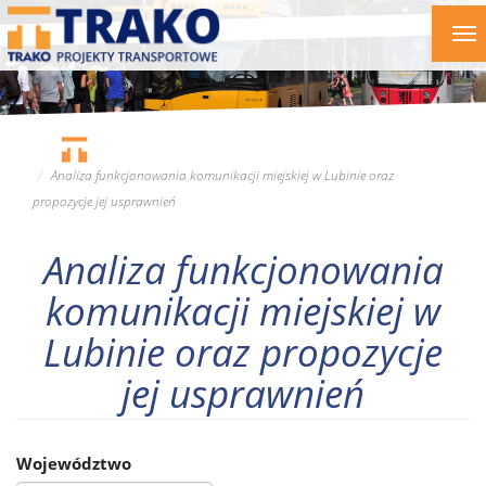
Przejdź
To
do
nav
treści
Analiza funkcjonowania komunikacji miejskiej w Lubinie oraz
propozycje jej usprawnień
Analiza funkcjonowania
komunikacji miejskiej w
Lubinie oraz propozycje
jej usprawnień
Województwo