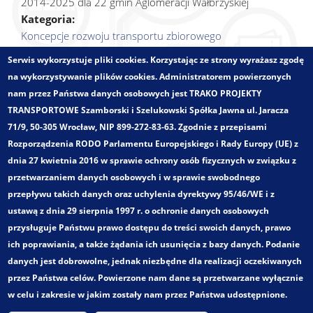
2014-2025 dla 22 gmin Aglomeracji Wałbrzyskiej
Kategoria:
Koncepcje rozwoju transportu zbiorowego
Badania ruchu i marketingowe
Serwis wykorzystuje pliki cookies. Korzystając ze strony wyrażasz zgodę
Zakres opracowania:
na wykorzystywanie plików cookies. Administratorem powierzonych
Pomiary i analizy ruchu
nam przez Państwa danych osobowych jest TRAKO PROJEKTY
Badania popytu komunikacji zbiorowej
TRANSPORTOWE Szamborski i Szelukowski Spółka Jawna ul. Jaracza
Kompleksowe badania ruchu drogowego (badania
71/9, 50-305 Wrocław, NIP 899-272-83-63. Zgodnie z przepisami
ekranowe, kordonowe)
Rozporządzenia RODO Parlamentu Europejskiego i Rady Europy (UE) z
Badania ankietowe
dnia 27 kwietnia 2016 w sprawie ochrony osób fizycznych w związku z
Opracowywanie charakterystyk zachowań
przetwarzaniem danych osobowych i w sprawie swobodnego
komunikacyjnych
przepływu takich danych oraz uchylenia dyrektywy 95/46/WE i z
Mapy natężenia ruchu
ustawą z dnia 29 sierpnia 1997 r. o ochronie danych osobowych
Plany rozwoju publicznego transportu zbiorowego (Plany
przysługuje Państwu prawo dostępu do treści swoich danych, prawo
Transportowe)
ich poprawiania, a także żądania ich usunięcia z bazy danych. Podanie
Analizy sytuacji rynkowej w Publicznym Transporcie
danych jest dobrowolne, jednak niezbędne dla realizacji oczekiwanych
Zbiorowym
przez Państwa celów. Powierzone nam dane są przetwarzane wyłącznie
Koncepcje rozwoju systemu transportowego w tym z
w celu i zakresie w jakim zostały nam przez Państwa udostępnione.
planowaniem sieci transportowej