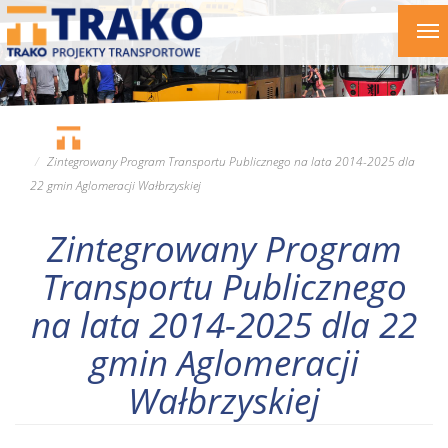
Przejdź
To
do
nav
treści
Zintegrowany Program Transportu Publicznego na lata 2014-2025 dla
22 gmin Aglomeracji Wałbrzyskiej
Zintegrowany Program
Transportu Publicznego
na lata 2014-2025 dla 22
gmin Aglomeracji
Wałbrzyskiej