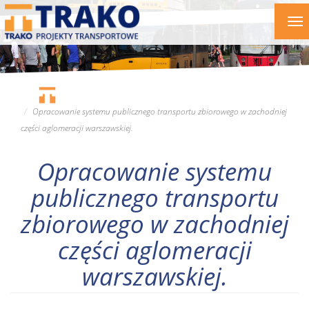
Przejdź
To
do
nav
treści
Opracowanie systemu publicznego transportu zbiorowego w zachodniej
części aglomeracji warszawskiej.
Opracowanie systemu
publicznego transportu
zbiorowego w zachodniej
części aglomeracji
warszawskiej.