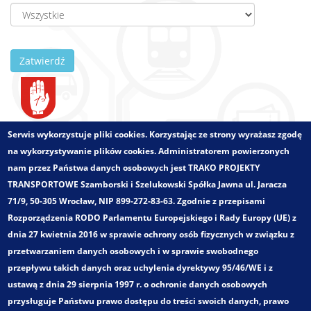
Zatwierdź
Zlecający:
Miasto Brodnica
Serwis wykorzystuje pliki cookies. Korzystając ze strony wyrażasz zgodę
Województwo:
kujawsko-pomorskie
na wykorzystywanie plików cookies. Administratorem powierzonych
Wielkości - zakres:
Obszar miejski
nam przez Państwa danych osobowych jest TRAKO PROJEKTY
Pełny tytuł:
TRANSPORTOWE Szamborski i Szelukowski Spółka Jawna ul. Jaracza
Analiza wdrożenia bezpłatnej komunikacji miejskiej w
71/9, 50-305 Wrocław, NIP 899-272-83-63. Zgodnie z przepisami
Brodnicy
Rozporządzenia RODO Parlamentu Europejskiego i Rady Europy (UE) z
Kategoria:
dnia 27 kwietnia 2016 w sprawie ochrony osób fizycznych w związku z
Koncepcje rozwoju transportu zbiorowego
przetwarzaniem danych osobowych i w sprawie swobodnego
Badania ruchu i marketingowe
przepływu takich danych oraz uchylenia dyrektywy 95/46/WE i z
Zakres opracowania:
ustawą z dnia 29 sierpnia 1997 r. o ochronie danych osobowych
Pomiary i analizy ruchu
przysługuje Państwu prawo dostępu do treści swoich danych, prawo
Badania popytu komunikacji zbiorowej