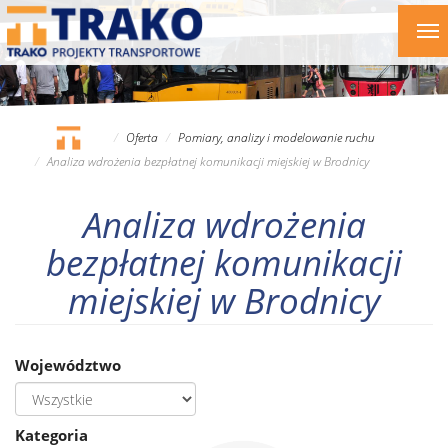
Przejdź
To
do
nav
treści
Oferta
Pomiary, analizy i modelowanie ruchu
Analiza wdrożenia bezpłatnej komunikacji miejskiej w Brodnicy
Analiza wdrożenia
bezpłatnej komunikacji
miejskiej w Brodnicy
Województwo
Kategoria