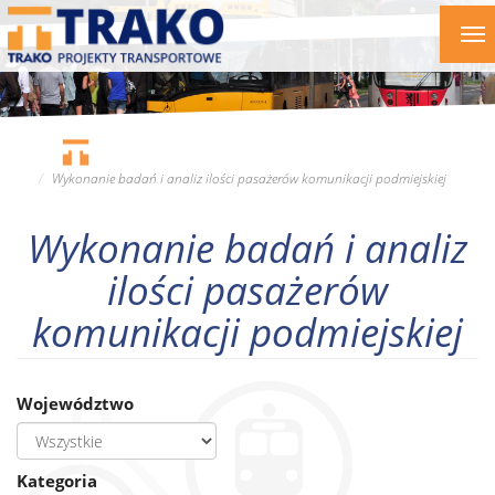
Przejdź
To
do
nav
treści
Wykonanie badań i analiz ilości pasażerów komunikacji podmiejskiej
Wykonanie badań i analiz
ilości pasażerów
komunikacji podmiejskiej
Województwo
Kategoria