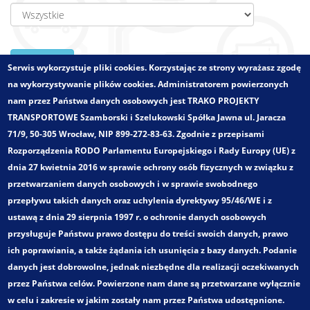
Zatwierdź
Serwis wykorzystuje pliki cookies. Korzystając ze strony wyrażasz zgodę
na wykorzystywanie plików cookies. Administratorem powierzonych
nam przez Państwa danych osobowych jest TRAKO PROJEKTY
TRANSPORTOWE Szamborski i Szelukowski Spółka Jawna ul. Jaracza
Zlecający:
Gmina Długołęka
71/9, 50-305 Wrocław, NIP 899-272-83-63. Zgodnie z przepisami
Województwo:
dolnośląskie
Rozporządzenia RODO Parlamentu Europejskiego i Rady Europy (UE) z
Wielkości - zakres:
Obszar gminny
dnia 27 kwietnia 2016 w sprawie ochrony osób fizycznych w związku z
Pełny tytuł:
przetwarzaniem danych osobowych i w sprawie swobodnego
Wykonanie badań i analiz ilości pasażerów komunikacji
przepływu takich danych oraz uchylenia dyrektywy 95/46/WE i z
podmiejskiej
ustawą z dnia 29 sierpnia 1997 r. o ochronie danych osobowych
Kategoria:
przysługuje Państwu prawo dostępu do treści swoich danych, prawo
Badania ruchu i marketingowe
ich poprawiania, a także żądania ich usunięcia z bazy danych. Podanie
Zakres opracowania:
danych jest dobrowolne, jednak niezbędne dla realizacji oczekiwanych
Badania popytu komunikacji zbiorowej
przez Państwa celów. Powierzone nam dane są przetwarzane wyłącznie
Badania i analizy napełnień środków transportu
w celu i zakresie w jakim zostały nam przez Państwa udostępnione.
zbiorowego oraz struktury pasażerskiej