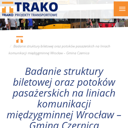
Przejdź
To
do
nav
treści
Badanie struktury biletowej oraz potoków pasażerskich na liniach
komunikacji międzygminnej Wrocław – Gmina Czernica
Badanie struktury
biletowej oraz potoków
pasażerskich na liniach
komunikacji
międzygminnej Wrocław –
Gmina Czernica