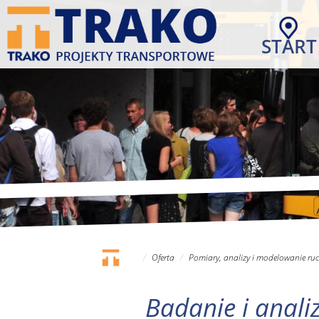
Przejdź
do
START
treści
Oferta
Pomiary, analizy i modelowanie ru
Badanie i anali