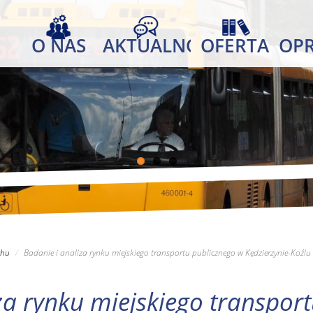
O NAS
AKTUALNOŚCI
OFERTA
OP
chu
Badanie i analiza rynku miejskiego transportu publicznego w Kędzierzynie-Koźlu
za rynku miejskiego transpor