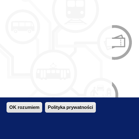
OK rozumiem
Polityka prywatności
ieci komunikacji zbiorowej.
izy sytuacji eksploatacyjno - ekonomicznej