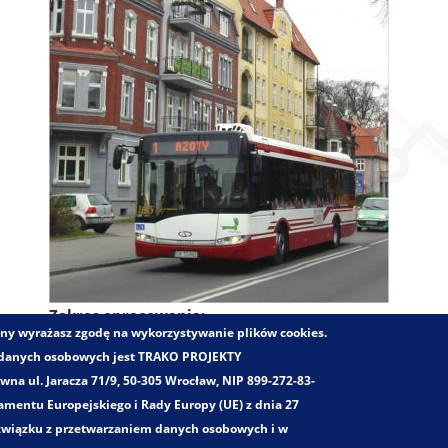
Zakres opracowania:
trony wyrażasz zgodę na wykorzystywanie plików cookies.
Badania popytu komunikacji zbiorowej
 danych osobowych jest TRAKO PROJEKTY
Badania struktury biletowej
a ul. Jaracza 71/9, 50-305 Wrocław, NIP 899-272-83-
Optymalizacja oferty przewozowej oraz koncepcje rozwoju s
mentu Europejskiego i Rady Europy (UE) z dnia 27
Wyznaczanie rentowności przewozów pasażerskich oraz anal
 związku z przetwarzaniem danych osobowych i w
komunikacji miejskiej