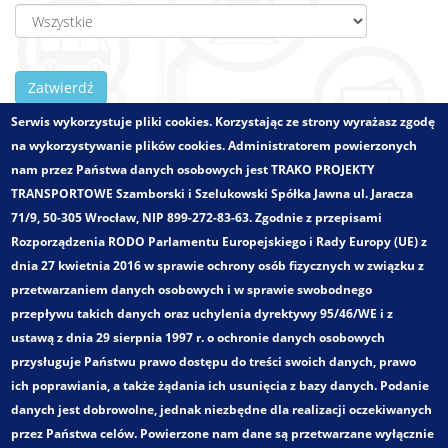
Zatwierdź
Serwis wykorzystuje pliki cookies. Korzystając ze strony wyrażasz zgodę
na wykorzystywanie plików cookies. Administratorem powierzonych
nam przez Państwa danych osobowych jest TRAKO PROJEKTY
Zlecający:
Gmina Bielawa
TRANSPORTOWE Szamborski i Szelukowski Spółka Jawna ul. Jaracza
Województwo:
dolnośląskie
71/9, 50-305 Wrocław, NIP 899-272-83-63. Zgodnie z przepisami
Wielkości - zakres:
Obszar powiatowy
Rozporządzenia RODO Parlamentu Europejskiego i Rady Europy (UE) z
Pełny tytuł:
dnia 27 kwietnia 2016 w sprawie ochrony osób fizycznych w związku z
„Badania rynku transportu publicznego w powiecie
przetwarzaniem danych osobowych i w sprawie swobodnego
dzierżoniowskim, którego organizatorem jest Gmina
przepływu takich danych oraz uchylenia dyrektywy 95/46/WE i z
Bielawa”
ustawą z dnia 29 sierpnia 1997 r. o ochronie danych osobowych
Kategoria:
przysługuje Państwu prawo dostępu do treści swoich danych, prawo
Badania ruchu i marketingowe
ich poprawiania, a także żądania ich usunięcia z bazy danych. Podanie
Zakres opracowania:
danych jest dobrowolne, jednak niezbędne dla realizacji oczekiwanych
Badania popytu komunikacji zbiorowej
przez Państwa celów. Powierzone nam dane są przetwarzane wyłącznie
Badania i analizy napełnień środków transportu