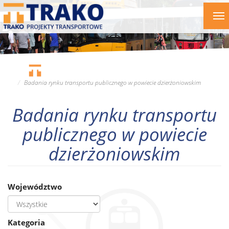
Przejdź
To
do
nav
treści
Badania rynku transportu publicznego w powiecie dzierżoniowskim
Badania rynku transportu
publicznego w powiecie
dzierżoniowskim
Województwo
Kategoria