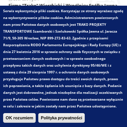
Firma "Trako" Wierzbicki i Wspólnicy Spółka Jawna
Serwis wykorzystuje pliki cookies. Korzystając ze strony wyrażasz zgodę
zmieniła nazwę na TRAKO PROJEKTY
na wykorzystywanie plików cookies. Administratorem powierzonych
TRANSPORTOWE SZAMBORSKI I SZELUKOWSKI
nam przez Państwa danych osobowych jest TRAKO PROJEKTY
Spółka Jawna.
TRANSPORTOWE Szamborski i Szelukowski Spółka Jawna ul. Jaracza
Trako. Wszystkie prawa zastrzeżone!
71/9, 50-305 Wrocław, NIP 899-272-83-63. Zgodnie z przepisami
Rozporządzenia RODO Parlamentu Europejskiego i Rady Europy (UE) z
dnia 27 kwietnia 2016 w sprawie ochrony osób fizycznych w związku z
przetwarzaniem danych osobowych i w sprawie swobodnego
przepływu takich danych oraz uchylenia dyrektywy 95/46/WE i z
ustawą z dnia 29 sierpnia 1997 r. o ochronie danych osobowych
przysługuje Państwu prawo dostępu do treści swoich danych, prawo
ich poprawiania, a także żądania ich usunięcia z bazy danych. Podanie
danych jest dobrowolne, jednak niezbędne dla realizacji oczekiwanych
przez Państwa celów. Powierzone nam dane są przetwarzane wyłącznie
w celu i zakresie w jakim zostały nam przez Państwa udostępnione.
OK rozumiem
Polityka prywatności