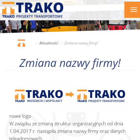
Przejdź
To
do
nav
treści
Aktualności
Zmiana nazwy firmy!
Zmiana nazwy firmy!
nowe logo
W związku ze zmianą struktur organizacyjnych od dnia
1.04.2017 r. nastąpiła zmiana nazwy firmy oraz danych
teleadresowych.